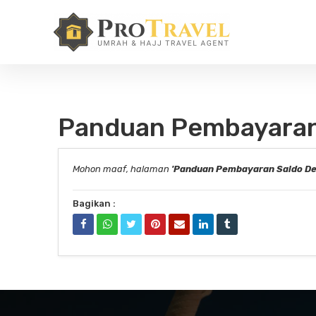
Panduan Pembayaran
Mohon maaf, halaman
'Panduan Pembayaran Saldo De
Bagikan :