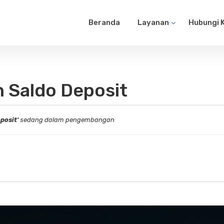
Beranda
Layanan
Hubungi 
 Saldo Deposit
posit'
sedang dalam pengembangan