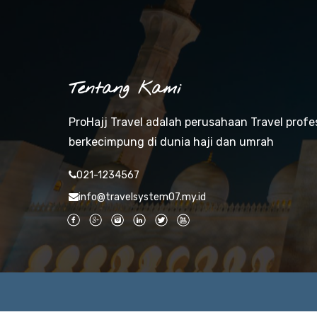
Tentang Kami
ProHajj Travel adalah perusahaan Travel profes
berkecimpung di dunia haji dan umrah
021-1234567
info@travelsystem07.my.id