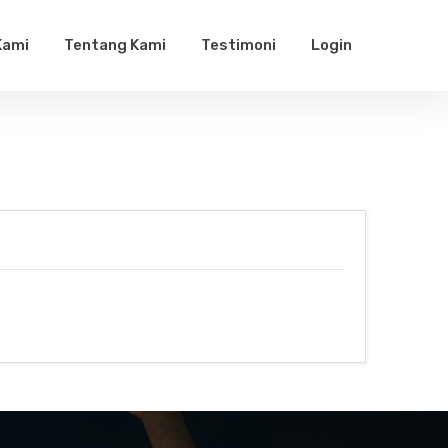
Kami
Tentang Kami
Testimoni
Login